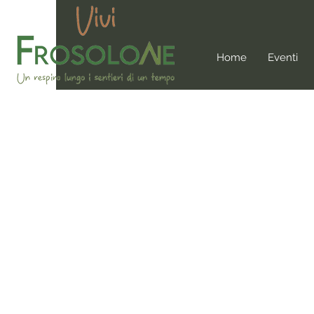
Home
Eventi