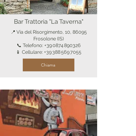
Bar Trattoria "La Taverna"
📍 Via del Risorgimento, 10, 86095
Frosolone (IS)
📞 Telefono: +39 0874 890326
📱 Cellulare: +39 388 569 7055
Chiama