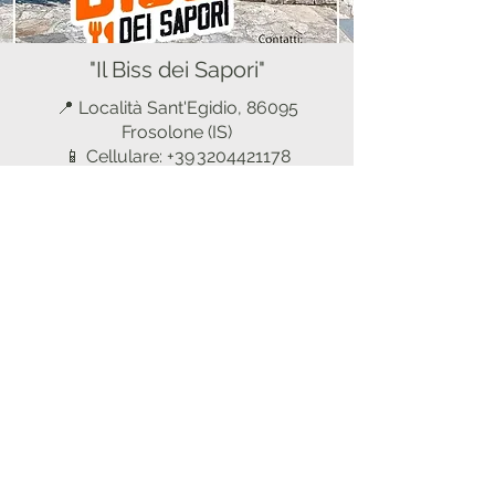
"Il Biss dei Sapori"
📍 Località Sant'Egidio, 86095
Frosolone (IS)
📱 Cellulare: +39 3204421178
Chiama