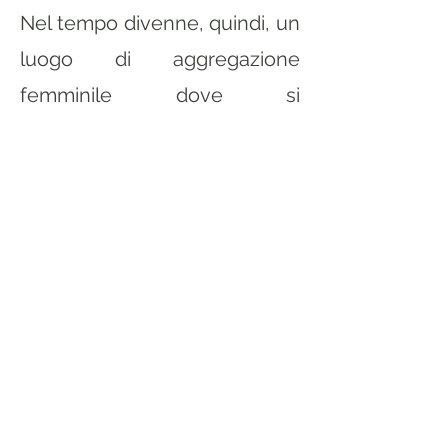
Nel tempo divenne, quindi, un
luogo di aggregazione
femminile dove si
condividevano le proprie
storie, i problemi, le gioie e le
preoccupazioni.
Seguici sui nostri social:
Contattaci: